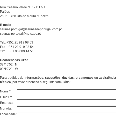
Rua Cesário Verde Nº 12 B Loja
Paiões
2635 – 468 Rio de Mouro / Cacém
E-mails
saunas.portugal@saunasdeportugal.com.pt
saunas.portugal@netcabo.pt
Tel.
: +351 21 919 98 53
Fax
: +351 21 919 98 54
Tlm
: +351 96 809 14 51
Coordenadas GPS:
38º45’52’’ N
09º19’21’’ W
Para pedidos de
informações
,
sugestões
,
dúvidas
,
orçamentos
ou
assistência
técnica
, por favor preencha o seguinte formulário:
Nome *:
E-mail *:
Empresa:
Morada:
Localidade: